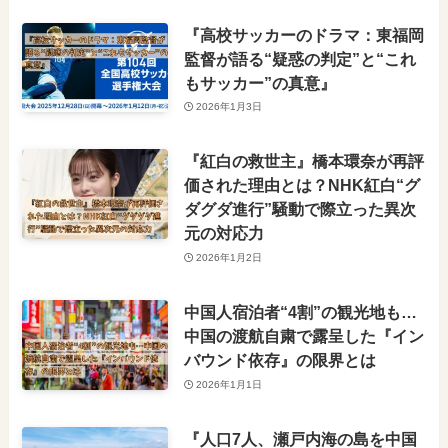
『高校サッカーのドラマ：東福岡
監督が語る“疑惑の判定”と“これ
もサッカー”の真意』
2026年1月3日
『紅白の救世主』橋本環奈が再評
価された理由とは？NHK紅白“グ
ダグダ進行”騒動で際立った異次
元の対応力
2026年1月2日
中国人宿泊者“4割”の観光地も…
中国の渡航自粛で露呈した『イン
バウンド依存』の限界とは
2026年1月1日
『人口7人、瀬戸内海の島を中国