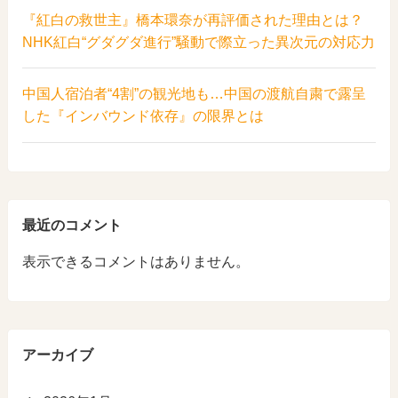
『紅白の救世主』橋本環奈が再評価された理由とは？
NHK紅白“グダグダ進行”騒動で際立った異次元の対応力
中国人宿泊者“4割”の観光地も…中国の渡航自粛で露呈
した『インバウンド依存』の限界とは
最近のコメント
表示できるコメントはありません。
アーカイブ