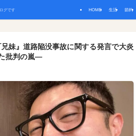
HOME
生活
節約
ログです
『中町兄妹』道路陥没事故に関する発言で大炎
た批判の嵐—