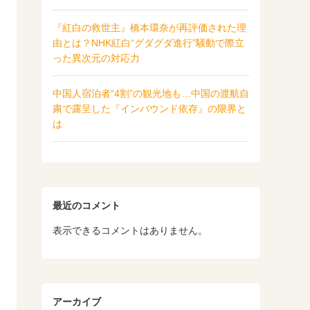
『紅白の救世主』橋本環奈が再評価された理
由とは？NHK紅白“グダグダ進行”騒動で際立
った異次元の対応力
中国人宿泊者“4割”の観光地も…中国の渡航自
粛で露呈した『インバウンド依存』の限界と
は
最近のコメント
表示できるコメントはありません。
アーカイブ