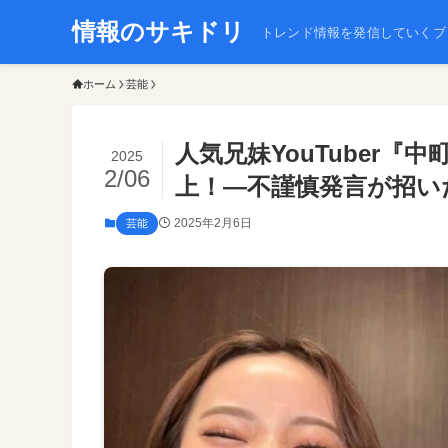
情報のサキドリ
トレンド情報を発信していくブ
ホーム
芸能
人気兄妹YouTuber
2025
2/06
上！—不謹慎発言が招い
2025年2月6日
芸能