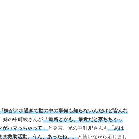
画『妹がアホ過ぎて世の中の事何も知らないんだけど皆んな
、妹の中町綾さんが
「道路とかも、最近だと落ちちゃっ
クがハマっちゃって」
と発言。兄の中町JPさんも
「あは
まま救助活動。うん、あったね。」
と笑いながら応じまし