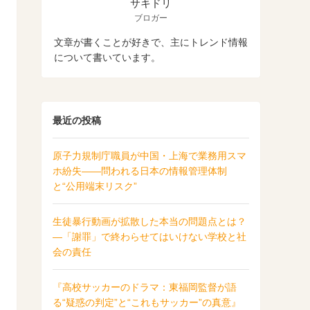
サキドリ
ブロガー
文章が書くことが好きで、主にトレンド情報
について書いています。
最近の投稿
原子力規制庁職員が中国・上海で業務用スマ
ホ紛失――問われる日本の情報管理体制
と“公用端末リスク”
生徒暴行動画が拡散した本当の問題点とは？
―「謝罪」で終わらせてはいけない学校と社
会の責任
『高校サッカーのドラマ：東福岡監督が語
る“疑惑の判定”と“これもサッカー”の真意』