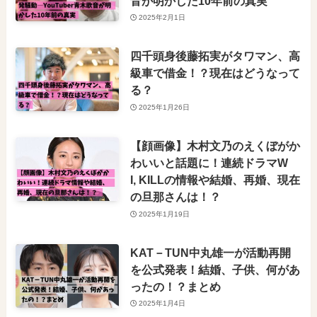
音が明かした10年前の真実
2025年2月1日
四千頭身後藤拓実がタワマン、高
級車で借金！？現在はどうなって
る？
2025年1月26日
【顔画像】木村文乃のえくぼがか
わいいと話題に！連続ドラマW
I, KILLの情報や結婚、再婚、現在
の旦那さんは！？
2025年1月19日
KAT－TUN中丸雄一が活動再開
を公式発表！結婚、子供、何があ
ったの！？まとめ
2025年1月4日