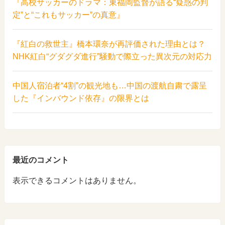
『高校サッカーのドラマ：東福岡監督が語る“疑惑の判
定”と“これもサッカー”の真意』
『紅白の救世主』橋本環奈が再評価された理由とは？
NHK紅白“グダグダ進行”騒動で際立った異次元の対応力
中国人宿泊者“4割”の観光地も…中国の渡航自粛で露呈
した『インバウンド依存』の限界とは
最近のコメント
表示できるコメントはありません。