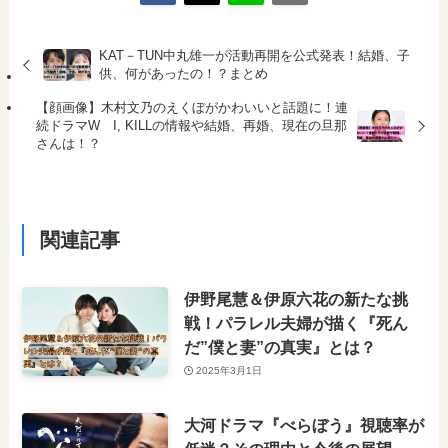
KAT－TUN中丸雄一が活動再開を公式発表！結婚、子
供、何があったの！？まとめ
【顔画像】木村文乃のえくぼがかわいいと話題に！連
続ドラマW I, KILLの情報や結婚、再婚、現在の旦那
さんは！？
関連記事
伊野尾慧＆伊原六花の新たな挑
戦！パラレル夫婦が描く『死ん
だ”僕と妻”の真実』とは？
2025年3月1日
大河ドラマ『べらぼう』視聴率が