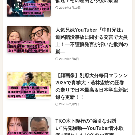
低迷？その理由と今後の展望
2025年2月10日
人気兄妹YouTuber『中町兄妹』
道路陥没事故に関する発言で大炎
上！—不謹慎発言が招いた批判の
嵐—
2025年2月6日
【顔画像】別府大分毎日マラソン
2025で青学大・若林宏樹の圧巻
の走りで日本最高＆日本学生新記
録を更新！！
2025年2月2日
TKO木下隆行の“強引なお誘
い”告発騒動―YouTuber青木歌