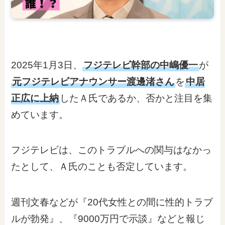
2025年1月3日、
フジテレビ幹部の中嶋優一
が
元フジテレビアナウンサー渡邊渚さん
を
中居
正広に上納
したＡ氏であるか、否かと注目を集
めています。
フジテレビは、このトラブルへの関与はなかっ
たとして、Ａ氏のことも否定しています。
週刊文春などが『20代女性との間に性的トラブ
ルが勃発』、『9000万円で示談』などと報じ