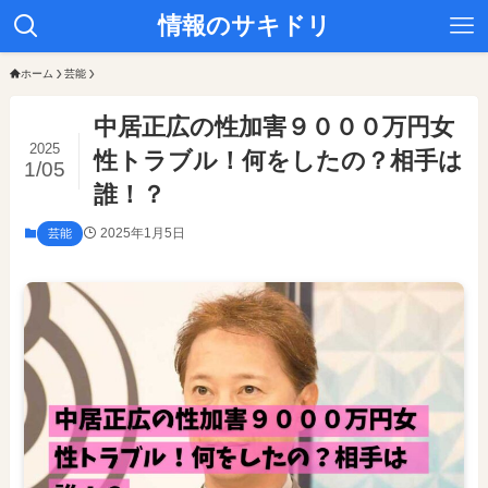
情報のサキドリ
ホーム
芸能
中居正広の性加害９０００万円女
2025
性トラブル！何をしたの？相手は
1/05
誰！？
2025年1月5日
芸能