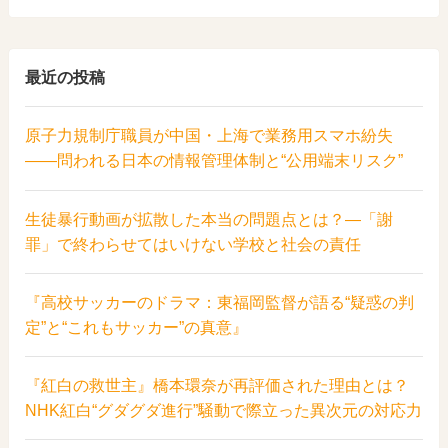
最近の投稿
原子力規制庁職員が中国・上海で業務用スマホ紛失
――問われる日本の情報管理体制と“公用端末リスク”
生徒暴行動画が拡散した本当の問題点とは？―「謝
罪」で終わらせてはいけない学校と社会の責任
『高校サッカーのドラマ：東福岡監督が語る“疑惑の判
定”と“これもサッカー”の真意』
『紅白の救世主』橋本環奈が再評価された理由とは？
NHK紅白“グダグダ進行”騒動で際立った異次元の対応力