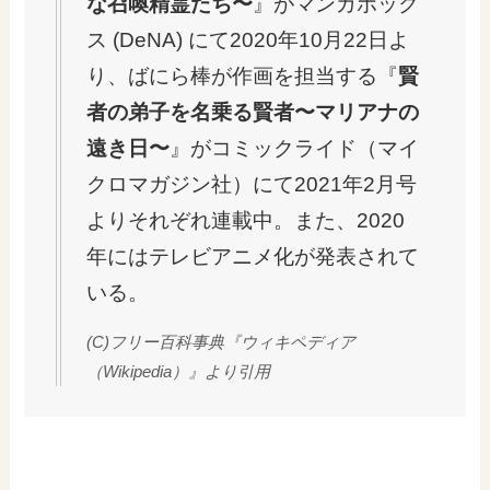
な召喚精霊たち〜
』がマンガボック
ス (DeNA) にて2020年10月22日よ
り、ばにら棒が作画を担当する『
賢
者の弟子を名乗る賢者〜マリアナの
遠き日〜
』がコミックライド（マイ
クロマガジン社）にて2021年2月号
よりそれぞれ連載中。また、2020
年にはテレビアニメ化が発表されて
いる。
(C)フリー百科事典『ウィキペディア
（Wikipedia）』より引用