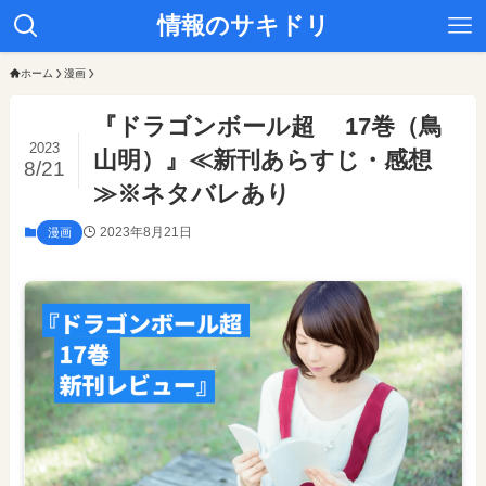
情報のサキドリ
ホーム
漫画
『ドラゴンボール超 17巻（鳥
2023
山明）』≪新刊あらすじ・感想
8/21
≫※ネタバレあり
2023年8月21日
漫画