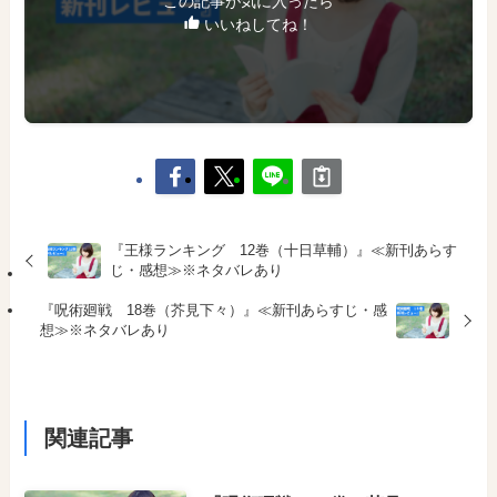
この記事が気に入ったら
いいねしてね！
『王様ランキング 12巻（十日草輔）』≪新刊あらす
じ・感想≫※ネタバレあり
『呪術廻戦 18巻（芥見下々）』≪新刊あらすじ・感
想≫※ネタバレあり
関連記事