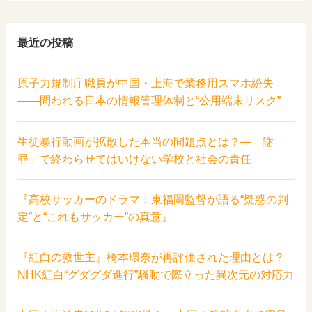
最近の投稿
原子力規制庁職員が中国・上海で業務用スマホ紛失
――問われる日本の情報管理体制と“公用端末リスク”
生徒暴行動画が拡散した本当の問題点とは？―「謝
罪」で終わらせてはいけない学校と社会の責任
『高校サッカーのドラマ：東福岡監督が語る“疑惑の判
定”と“これもサッカー”の真意』
『紅白の救世主』橋本環奈が再評価された理由とは？
NHK紅白“グダグダ進行”騒動で際立った異次元の対応力